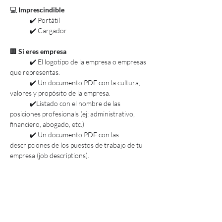
💻 
Imprescindible
	✔️ Portátil
	✔️ Cargador
🏢 
Si eres empresa
	✔️ El logotipo de la empresa o empresas 
que representas.
	✔️ Un documento PDF con la cultura, 
valores y propósito de la empresa.
	✔️Listado con el nombre de las 
posiciones profesionals (ej: administrativo, 
financiero, abogado, etc.)
	✔️ Un documento PDF con las 
descripciones de los puestos de trabajo de tu 
empresa (job descriptions).
🏢 
Si eres universidad, centro formativo o 
centro educativo
	✔️ El logotipo del centro.
	✔️ Un documento PDF con la cultura, 
valores y propósito del centro.