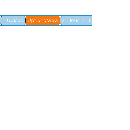
1- Upload
Options View
3- Reunión 6 / 1