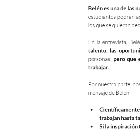
Belén es una de las 
estudiantes podrán ac
los que se quieran de
En la entrevista, Be
talento, las oportu
personas, 
pero que e
trabajar. 
Por nuestra parte, nos
mensaje de Belén:
Científicament
trabajan hasta t
Si la inspiración