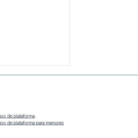
uso de plataforma
uso de plataforma
para menores
ntador se escribe
 A