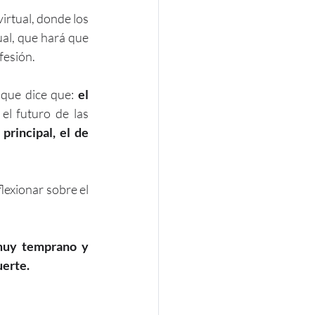
virtual, donde los 
al, que hará que 
fesión.
que dice que: 
el 
 el futuro de las 
rincipal, el de 
exionar sobre el 
muy temprano y 
uerte.