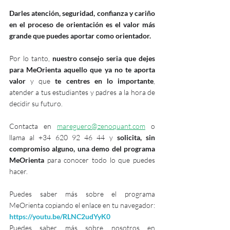
Darles atención, seguridad, confianza y cariño 
en el proceso de orientación es el valor más 
grande que puedes aportar como orientador.
Por lo tanto, 
nuestro consejo seria que dejes 
para MeOrienta aquello que ya no te aporta 
valor
 y que 
te centres en lo importante
, 
atender a tus estudiantes y padres a la hora de 
decidir su futuro. 
Contacta en 
mareguero@zenoquant.com
 o 
llama al +34 620 92 46 44 y 
solicita, sin 
compromiso alguno, una demo del programa 
MeOrienta
 para conocer todo lo que puedes 
hacer. 
Puedes saber más sobre el programa 
MeOrienta copiando el enlace en tu navegador: 
https://youtu.be/RLNC2udYyK0
Puedes saber más sobre nosotros en 