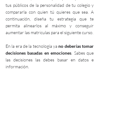
tus públicos de la personalidad de tu colegio y 
compararla con quien tú quieres que sea. A 
continuación, diseña tu estrategia que te 
permita alinearlos al máximo y conseguir 
aumentar las matriculas para el siguiente curso.
En la era de la tecnología ya 
no deberías tomar 
decisiones basadas en emociones
. Sabes que 
las decisiones las debes basar en datos e 
información.
Para dar solución a todos tus enigmas
Enigmatic
P
eople 
te puede ayudar.
Conoce
 más sobre 
Enigmatic
P
eople
aquí
.
aquí
Reserva
 una reunión personalizada 
donde te acompañe tu equipo directivo 
para conocer el  programa.
Si tienes algún enigma más, contáctanos en 
el 
info@enigmarketing.tech