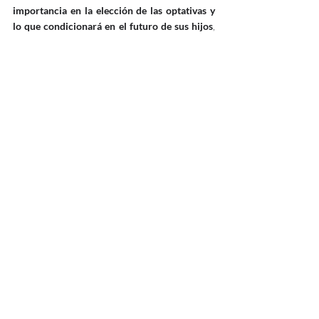
importancia en la elección de las optativas y 
lo que condicionará en el futuro de sus hijos
, 
no solo en términos académicos, sino 
profesionales y personales.   