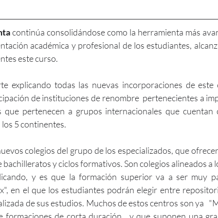
nta
 continúa consolidándose como la herramienta más ava
entación académica y profesional de los estudiantes, alcanz
ntes este curso.
e explicando todas las nuevas incorporaciones de este c
cipación de instituciones de renombre  pertenecientes a im
os que pertenecen a grupos internacionales que cuentan
 los 5 continentes.
vos colegios del grupo de los especializados, que ofrecen
 bachilleratos y ciclos formativos. Son colegios alineados a 
icando, y es que la formación superior va a ser muy pa
", en el que los estudiantes podrán elegir entre repositori
lizada de sus estudios. Muchos de estos centros son ya   "Mi
de formaciones de corta duración,  y que suponen una gra