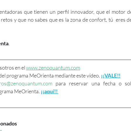
ientadoras que tienen un perfil innovador, que el motor de
retos y que no sabes que es la zona de confort, tú  eres de 
enta
.
otros en el 
www.zenoquantum.com
del programa MeOrienta mediante este vídeo. 
¡¡
VALE!!
ros@zenoquantum.com
 para reservar una fecha o sol
ograma MeOrienta. 
¡¡aquí!!
cionados
os