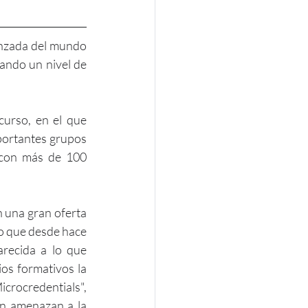
nzada del mundo 
ando un nivel de 
urso, en el que 
portantes grupos 
 con más de 100 
 una gran oferta 
lo que desde hace 
recida a lo que 
os formativos la 
crocredentials", 
n amenazan a la 