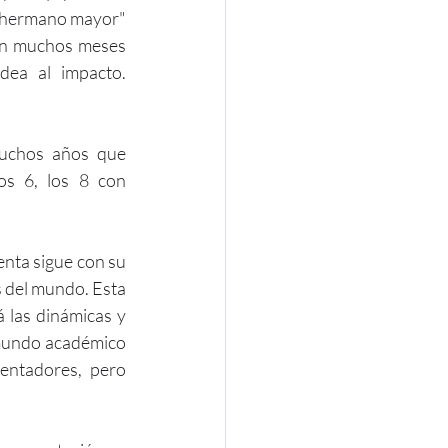
 "hermano mayor" 
ón muchos meses 
antes de que sea una realidad. Son los que nos ayudan a pasar de la idea al impacto. 
uchos años que 
 de La Eliana con los que ya llevamos 6, los 8 con 
nta sigue con su 
 del mundo. Esta 
 las dinámicas y 
mundo académico 
entadores, pero 