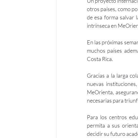
Un proyecto internaci
otros países, como po
de esa forma salvar l
intrínseca en MeOrien
En las próximas seman
muchos países ademá
Costa Rica.
Gracias a la larga co
nuevas instituciones
MeOrienta, asegurand
necesarias para triunf
Para los centros edu
permita a sus orient
decidir su futuro aca