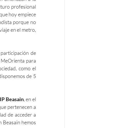
turo profesional 
que hoy empiece 
odista porque no 
aje en el metro, 
articipación de 
 MeOrienta para 
ociedad, como el 
disponemos de 5 
IP Beasain
, en el 
que pertenecen a 
dad de acceder a 
En Beasain hemos 