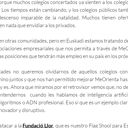
rque muchos colegios concertados ya sienten a los colegio
 Los tiempos están cambiando, y los colegios públicos tam
descenso imparable de la natalidad. Muchos tienen ofert
n nada que envidiar a los privados. 
en otras comunidades, pero en Euskadi estamos tratando de
sociaciones empresariales que nos permita a través de MeO
las posiciones que tendrán más empleo en su país en los próx
ades no queremos olvidarnos de aquellos colegios con
mino juntos y que nos han permitido mejorar MeOrienta hast
y es. Ahora que miramos por el retrovisor vemos que, no debi
tendernos  cuando les hablamos de inteligencia artificia
algoritmos o ADN profesional. Eso sí que es un ejemplo claro
nnovador y disruptivo.
tacar a la 
Fundació Llor
, que es nuestro Flag Shool para E