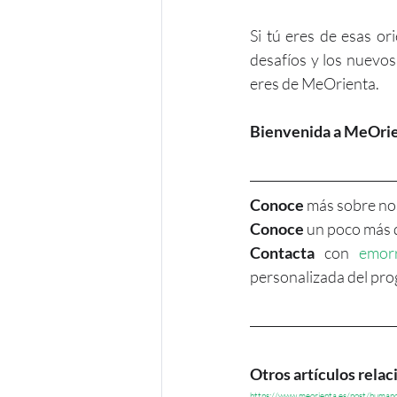
Si tú eres de esas or
desafíos y los nuevos 
eres de MeOrienta.
Bienvenida a MeOri
Conoce
 más sobre nos
Conoce 
un poco más 
Contacta
 con 
emor
personalizada del pr
Otros artículos rela
https://www.meorienta.es/post/human