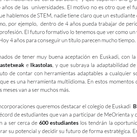
 años de las  universidades. El motivo no es otro que el fu
ue hablemos de STEM, nadie tiene claro que un estudiante 
o, por ejemplo,  dentro de 4 años pueda trabajar de peri
profesión. El futuro formativo lo tenemos que ver como un vi
 Hoy 4 años para conseguir un título parecen mucho tiempo.
ados de tener muy buena aceptación en Euskadi, con la p
kastetxeak
 e 
Ikastolas
, y que subraya la adaptabilidad de
ruto de contar con herramientas adaptables a cualquier s
y que es una herramienta multiidioma. En estos momentos 
s meses van a ser muchos más. 
ncorporaciones queremos destacar el colegio de Euskadi 
 B
récord de estudiantes que van a participar de MeOrienta y 
n a ser cerca de 
600 estudiantes
 los tendrán la oportuni
ar su potencial y decidir su futuro de forma estratégica. 