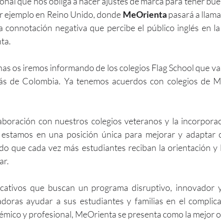
onal que nos obliga a hacer ajustes de marca para tener bue
r ejemplo en Reino Unido, donde 
MeOrienta
 pasará a llama
a connotación negativa que percibe el público inglés en la 
ta.
as os iremos informando de los colegios Flag School que v
s de Colombia. Ya tenemos acuerdos con colegios de Mé
laboración con nuestros colegios veteranos y la incorpora
, estamos en una posición única para mejorar y adaptar 
o que cada vez más estudiantes reciban la orientación y l
ar.
cativos que buscan un programa disruptivo, innovador y
adoras ayudar a sus estudiantes y familias en el compli
démico y profesional, MeOrienta se presenta como la mejor o