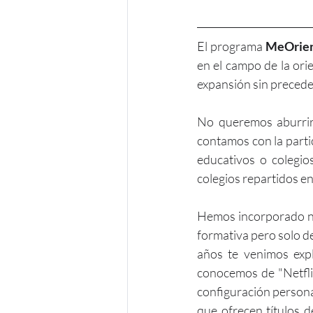
El programa 
MeOrie
en el campo de la ori
expansión sin precede
No queremos aburrirt
contamos con la parti
educativos o colegi
colegios repartidos en
Hemos incorporado nue
formativa pero solo de
años te venimos expl
conocemos de "Netflix
configuración persona
que ofrecen títulos 