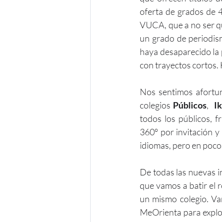
oferta de grados de 4
VUCA, que a no ser q
un grado de periodism
haya desaparecido la 
con trayectos cortos.
Nos sentimos afortun
colegios 
Públicos
,  
I
todos los públicos, f
360º por invitación 
idiomas, pero en poco
De todas las nuevas i
que vamos a batir el 
un mismo colegio. Va
MeOrienta para explor