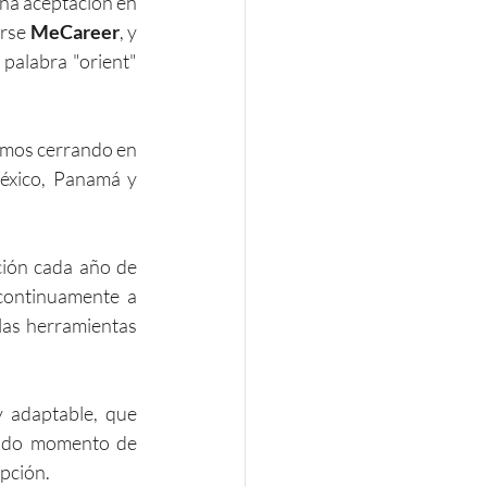
na aceptación en 
rse 
MeCareer
, y 
palabra "orient" 
amos cerrando en 
xico, Panamá y 
ción cada año de 
continuamente a 
as herramientas 
 adaptable, que 
cado momento de 
pción.