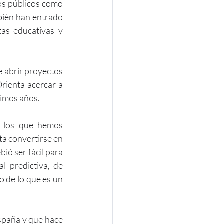
s públicos como 
bién han entrado 
as educativas y 
 abrir proyectos 
rienta acercar a 
imos años. 
 los que hemos 
a convertirse en 
ó ser fácil para 
l predictiva, de 
 de lo que es un 
spaña y que hace 