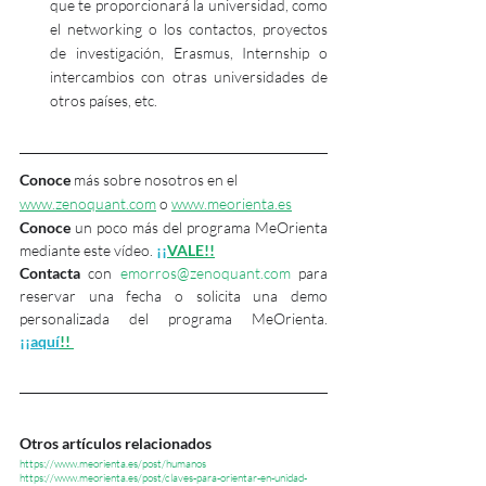
que te proporcionará la universidad, como 
el networking o los contactos, proyectos 
de investigación, Erasmus, Internship o 
intercambios con otras universidades de 
otros países, etc. 
Conoce
 más sobre nosotros en el 
www.zenoquant.com
 o 
www.meorienta.es
Conoce 
un poco más del programa MeOrienta 
mediante este vídeo. 
¡¡
VALE!!
Contacta
 con 
emorros@zenoquant.com
 para 
reservar una fecha o solicita una demo 
personalizada del programa MeOrienta. 
¡¡aquí
!!
Otros artículos relacionados
https://www.meorienta.es/post/humanos
https://www.meorienta.es/post/claves-para-orientar-en-unidad-