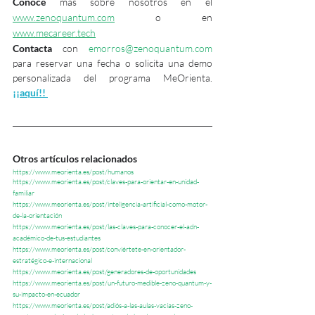
Conoce
 más sobre nosotros en el 
www.zenoquantum.com
 o en
www.mecareer.tech
Contacta
 con 
emorros@zenoquantum.com
para reservar una fecha o solicita una demo 
personalizada del programa MeOrienta. 
¡¡aquí!!
Otros artículos relacionados
https://www.meorienta.es/post/humanos
https://www.meorienta.es/post/claves-para-orientar-en-unidad-
familiar
https://www.meorienta.es/post/inteligencia-artificial-como-motor-
de-la-orientación
https://www.meorienta.es/post/las-claves-para-conocer-el-adn-
académico-de-tus-estudiantes
https://www.meorienta.es/post/conviértete-en-orientador-
estratégico-e-internacional
https://www.meorienta.es/post/generadores-de-oportunidades
https://www.meorienta.es/post/un-futuro-medible-zeno-quantum-y-
su-impacto-en-ecuador
https://www.meorienta.es/post/adiós-a-las-aulas-vacías-zeno-