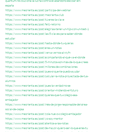
quantum-revoluciona-la-lucha-contra-el-abandono-escolar-en-
españa
https://www.meorienta.es/post/participa-del-webinar
https://www.meorienta.es/post/meorienta-club
https://www.meorienta.es/post/tú-eres-la-clave
https://www.meorienta.es/post/feliz-retorno
https://www.meorienta.es/post/elegirías-tener-un-hijo-con-un-test-1
https://www.meorienta.es/post/las-5-claves-para-saber-dónde-
estudiar
https://www.meorienta.es/post/hasta-dónde-tu-quieras
https://www.meorienta.es/post/eres-un-notas
https://www.meorienta.es/post/ven-a-vernos-al-4yfn
https://www.meorienta.es/post/acompañando-al-qué-va-el-donde
https://www.meorienta.es/post/5-minutos-son-más-de-lo-que-crees
https://www.meorienta.es/post/millones-de-combinaciones
https://www.meorienta.es/post/pues-si-que-te-puedo-ayudar
https://www.meorienta.es/post/calcular-la-nota-proyectada-de-tus-
alumnos
https://www.meorienta.es/post/pues-la-verdad-no-se
https://www.meorienta.es/post/orientar-midiendo-el-futuro
https://www.meorienta.es/post/quieres-que-tu-colegio-sea-
embajador
https://www.meorienta.es/post/inés-de-jorge-responsable-del-área-
social-de-cepsa
https://www.meorienta.es/post/zola-nuevo-colegio-embajador
https://www.meorienta.es/post/yo-soy-mentor
https://www.meorienta.es/post/atentos-a-las-notas
https://www.meorienta.es/post/de-mayor-quiero-ser-lo-que-eres-tu