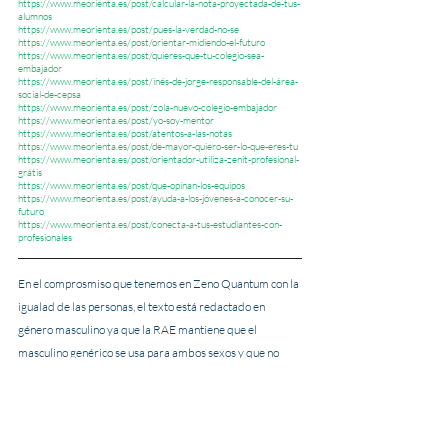
https://www.meorienta.es/post/calcular-la-nota-proyectada-de-tus-
alumnos
https://www.meorienta.es/post/pues-la-verdad-no-se
https://www.meorienta.es/post/orientar-midiendo-el-futuro
https://www.meorienta.es/post/quieres-que-tu-colegio-sea-
embajador
https://www.meorienta.es/post/inés-de-jorge-responsable-del-área-
social-de-cepsa
https://www.meorienta.es/post/zola-nuevo-colegio-embajador
https://www.meorienta.es/post/yo-soy-mentor
https://www.meorienta.es/post/atentos-a-las-notas
https://www.meorienta.es/post/de-mayor-quiero-ser-lo-que-eres-tu
https://www.meorienta.es/post/orientador-utiliza-zenit-profesional-
grátis
https://www.meorienta.es/post/que-opinan-los-equipos
https://www.meorienta.es/post/ayuda-a-los-jóvenes-a-conocer-su-
futuro
https://www.meorienta.es/post/conecta-a-tus-estudiantes-con-
profesionales
En el comprosmiso que tenemos en Zeno Quantum con la 
igualad de las personas, el texto está redactado en 
género masculino ya que la RAE mantiene que el 
masculino genérico se usa para ambos sexos y que no 
excluye a la mujer.