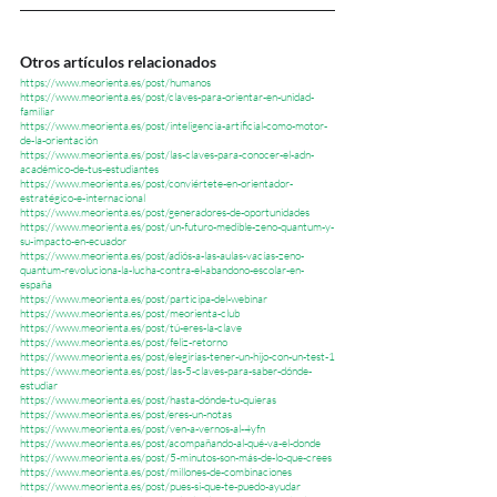
Otros artículos relacionados
https://www.meorienta.es/post/humanos
https://www.meorienta.es/post/claves-para-orientar-en-unidad-
familiar
https://www.meorienta.es/post/inteligencia-artificial-como-motor-
de-la-orientación
https://www.meorienta.es/post/las-claves-para-conocer-el-adn-
académico-de-tus-estudiantes
https://www.meorienta.es/post/conviértete-en-orientador-
estratégico-e-internacional
https://www.meorienta.es/post/generadores-de-oportunidades
https://www.meorienta.es/post/un-futuro-medible-zeno-quantum-y-
su-impacto-en-ecuador
https://www.meorienta.es/post/adiós-a-las-aulas-vacías-zeno-
quantum-revoluciona-la-lucha-contra-el-abandono-escolar-en-
españa
https://www.meorienta.es/post/participa-del-webinar
https://www.meorienta.es/post/meorienta-club
https://www.meorienta.es/post/tú-eres-la-clave
https://www.meorienta.es/post/feliz-retorno
https://www.meorienta.es/post/elegirías-tener-un-hijo-con-un-test-1
https://www.meorienta.es/post/las-5-claves-para-saber-dónde-
estudiar
https://www.meorienta.es/post/hasta-dónde-tu-quieras
https://www.meorienta.es/post/eres-un-notas
https://www.meorienta.es/post/ven-a-vernos-al-4yfn
https://www.meorienta.es/post/acompañando-al-qué-va-el-donde
https://www.meorienta.es/post/5-minutos-son-más-de-lo-que-crees
https://www.meorienta.es/post/millones-de-combinaciones
https://www.meorienta.es/post/pues-si-que-te-puedo-ayudar