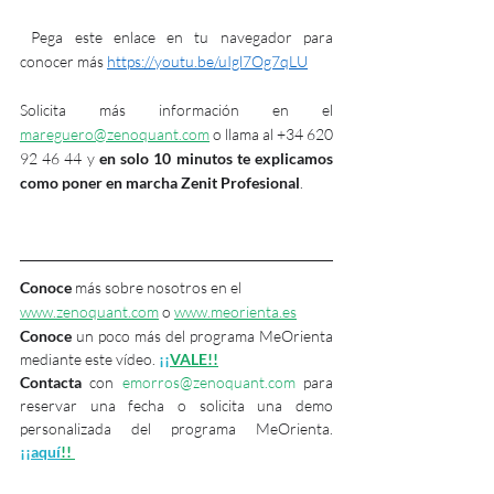
 Pega este enlace en tu navegador para 
conocer más 
https://youtu.be/uIgl7Og7qLU
Solicita más información en el 
mareguero@zenoquant.com
 o llama al +34 620 
92 46 44 y 
en solo 10 minutos te explicamos 
como poner en marcha Zenit Profesional
.
Conoce
 más sobre nosotros en el 
www.zenoquant.com
 o 
www.meorienta.es
Conoce 
un poco más del programa MeOrienta 
mediante este vídeo. 
¡¡
VALE!!
Contacta
 con 
emorros@zenoquant.com
 para 
reservar una fecha o solicita una demo 
personalizada del programa MeOrienta. 
¡¡aquí
!!