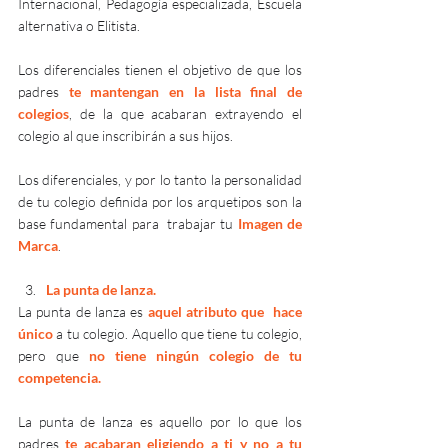
Internacional, Pedagogía especializada, Escuela 
alternativa o Elitista.
Los diferenciales tienen el objetivo de que los 
padres 
te mantengan en la lista final de 
colegios
, de la que acabaran extrayendo el 
colegio al que inscribirán a sus hijos.
Los diferenciales, y por lo tanto la personalidad 
de tu colegio definida por los arquetipos son la 
base fundamental para  trabajar tu 
Imagen de 
Marca
.
La punta de lanza.
La punta de lanza es 
aquel atributo que  hace 
único 
a tu colegio. Aquello que tiene tu colegio, 
pero que 
no tiene ningún colegio de tu 
competencia.
La punta de lanza es aquello por lo que los 
padres 
te acabaran eligiendo a ti y no a tu 