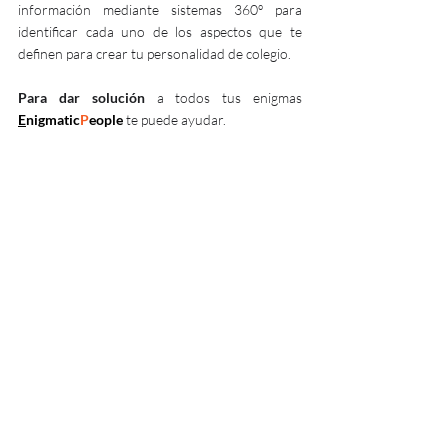
información mediante sistemas 360º para 
identificar cada uno de los aspectos que te 
definen para crear tu personalidad de colegio.
Para dar solución
 a todos tus enigmas
E
nigmatic
P
eople
te puede ayudar.
Conoce
 más sobre 
E
nigmatic
P
eople
aquí
.
aquí
Reserva
 una reunión personalizada 
donde te acompañe tu equipo directivo 
para conocer el  programa.
Si tienes algún enigma más, contáctanos en 
el 
info@enigmarketing.tech
Enigmarketing es una marca de Zeno Quantum | Todos 
los derechos reservados. | © | En el compromiso que 
tenemos  con la igualad de las personas, el texto está 
redactado en género masculino ya que la RAE mantiene 
que el masculino genérico se usa para ambos sexos y que 
no excluye a la mujer.