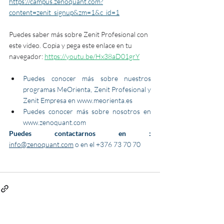
https://campus.zenoquant.com?
content=zenit_signup&zm=1&c_id=1
Puedes saber más sobre Zenit Profesional con 
este video. Copia y pega este enlace en tu 
navegador: 
https://youtu.be/Hx38aD01grY
Puedes conocer más sobre nuestros 
programas MeOrienta, Zenit Profesional y 
Zenit Empresa en www.
meorienta.es
Puedes conocer más sobre nosotros en 
www.
zenoquant.com
Puedes contactarnos en :  
info@zenoquant.com
 o en el +376 73 70 70 