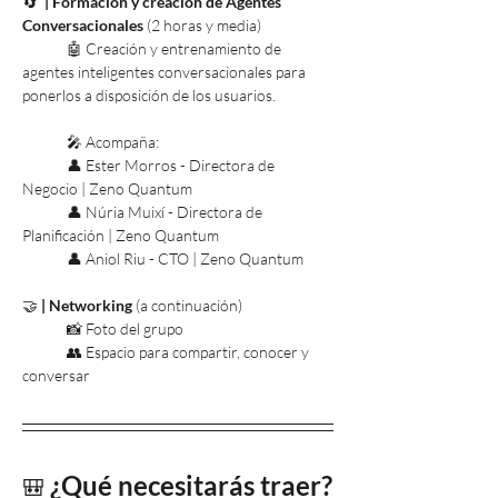
🔄 
 | Formación y creación de Agentes 
Conversacionales 
(2 horas y media)
	🤖 Creación y entrenamiento de 
agentes inteligentes conversacionales para 
ponerlos a disposición de los usuarios.
	🎤 Acompaña:
	👤 Ester Morros - Directora de 
Negocio | Zeno Quantum
	👤 Núria Muixí - Directora de 
Planificación | Zeno Quantum
	👤 Aniol Riu - CTO | Zeno Quantum 
🤝 
| Networking 
(a continuación)
	📸 Foto del grupo
	👥 Espacio para compartir, conocer y 
conversar
¿Qué necesitarás traer?
🎒