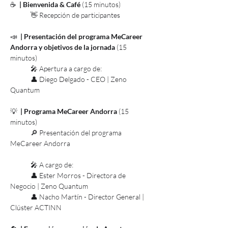
☕
  | Bienvenida & Café 
(15 minutos)
	👋 Recepción de participantes
📣
  | Presentación del programa MeCareer 
Andorra y objetivos de la jornada 
(15 
minutos)
	🎤 Apertura a cargo de:
	👤 Diego Delgado - CEO | Zeno 
Quantum
💡 
 | Programa MeCareer Andorra 
(15 
minutos)
	🔎 Presentación del programa 
MeCareer Andorra
	🎤 A cargo de:
	👤 Ester Morros - Directora de 
Negocio | Zeno Quantum
	👤 Nacho Martín - Director General | 
Clúster ACTINN