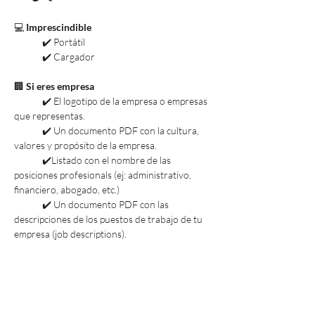
💻 
Imprescindible
	✔️ Portátil
	✔️ Cargador
🏢 
Si eres empresa
	✔️ El logotipo de la empresa o empresas 
que representas.
	✔️ Un documento PDF con la cultura, 
valores y propósito de la empresa.
	✔️Listado con el nombre de las 
posiciones profesionals (ej: administrativo, 
financiero, abogado, etc.)
	✔️ Un documento PDF con las 
descripciones de los puestos de trabajo de tu 
empresa (job descriptions).
🏢 
Si eres universidad, centro formativo o 
centro educativo
	✔️ El logotipo del centro.
	✔️ Un documento PDF con la cultura, 