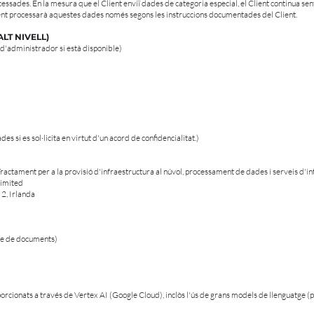
essades. En la mesura que el Client enviï dades de categoria especial, el Client continua sen
ent processarà aquestes dades només segons les instruccions documentades del Client.
ALT NIVELL)
 d'administrador si està disponible)
 si es sol·licita en virtut d'un acord de confidencialitat.)
ctament per a la provisió d'infraestructura al núvol, processament de dades i serveis d'intel
Limited
 2, Irlanda
e de documents)
porcionats a través de Vertex AI (Google Cloud), inclòs l'ús de grans models de llenguatge (p