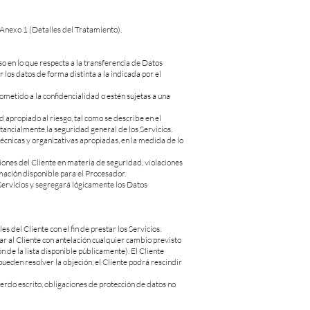
l Anexo 1 (Detalles del Tratamiento).
so en lo que respecta a la transferencia de Datos
r los datos de forma distinta a la indicada por el
metido a la confidencialidad o estén sujetas a una
apropiado al riesgo, tal como se describe en el
ancialmente la seguridad general de los Servicios.
écnicas y organizativas apropiadas, en la medida de lo
iones del Cliente en materia de seguridad, violaciones
mación disponible para el Procesador.
Servicios y segregará lógicamente los Datos
del Cliente con el fin de prestar los Servicios.
ar al Cliente con antelación cualquier cambio previsto
n de la lista disponible públicamente). El Cliente
pueden resolver la objeción, el Cliente podrá rescindir
rdo escrito, obligaciones de protección de datos no