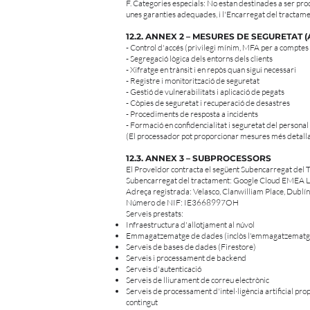
F. Categories especials: No estan destinades a ser proc
unes garanties adequades, i l'Encarregat del tractam
12.2. ANNEX 2 – MESURES DE SEGURETAT (
- Control d'accés (privilegi mínim, MFA per a comptes
- Segregació lògica dels entorns dels clients
- Xifratge en trànsit i en repòs quan sigui necessari
- Registre i monitorització de seguretat
- Gestió de vulnerabilitats i aplicació de pegats
- Còpies de seguretat i recuperació de desastres
- Procediments de resposta a incidents
- Formació en confidencialitat i seguretat del personal
(El processador pot proporcionar mesures més detallades
12.3. ANNEX 3 – SUBPROCESSORS
El Proveïdor contracta el següent Subencarregat del Tra
Subencarregat del tractament: Google Cloud EMEA 
Adreça registrada: Velasco, Clanwilliam Place, Dublín
Número de NIF: IE3668997OH
Serveis prestats:
Infraestructura d'allotjament al núvol
Emmagatzematge de dades (inclòs l'emmagatzematg
Serveis de bases de dades (Firestore)
Serveis i processament de backend
Serveis d'autenticació
Serveis de lliurament de correu electrònic
Serveis de processament d'intel·ligència artificial pro
contingut