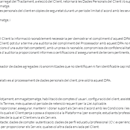
Encarregat del Tractament, a elecció del Client, retornarà les Dades Personals del Client i/o su
ematge.
es personals del client en còpies de seguretat durant un període limitat d'acord amb les se
matge, i
del Client la informació raonablement necessària per demostrar el compliment d'aquest DPA
el Client) pot dur a terme una auditoria del compliment del Processador amb aquest DPA no m
ions d'una autoritat competent), amb un preavís raonable, compromisos de confidencialitat i 
ds d'auditoria proporcionant informes o certificacions d'assegurament de tercers pertinents,
sador de dades agregades i/o anonimitzades que no identifiquen ni fan identificable cap indi
relatives al processament de dades personals del client, prevaldrà aquest DPA.
llotjament, emmagatzematge, habilitació de comptes d'usuari, configuració del client, assist
els Termes, més qualsevol període de retenció requerit per la Llei Aplicable.
proporcionar, assegurar, mantenir i donar suport als Serveis d'acord amb les Condicions i le
els quals el Client penja o posa a disposició a la Plataforma (per exemple, estudiants/profes
es de la qual el Client envia als Serveis.
ntacte; dades de compte i autenticació; dades de perfil educatiu/professional (CV, experiència
 per proporcionar els Serveis; qualsevol altra dada enviada pel Client.