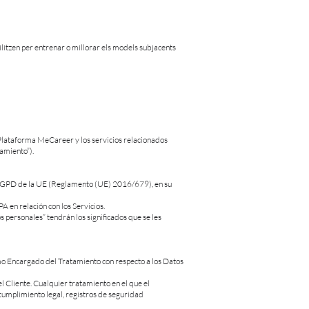
litzen per entrenar o millorar els models subjacents
 Plataforma MeCareer y los servicios relacionados
amiento”).
el RGPD de la UE (Reglamento (UE) 2016/679), en su
A en relación con los Servicios.
s personales” tendrán los significados que se les
o Encargado del Tratamiento con respecto a los Datos
 Cliente. Cualquier tratamiento en el que el
cumplimiento legal, registros de seguridad