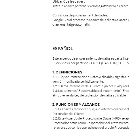
Ubicació de les dades :
Totes les dades personals s'emmagatzemen i es proce
Condicions de processament de dades:
Google Cloud processa les dades dels clients d'acord 
d'aprenentatge automàtic.
ESPAÑOL
Este acuerdo de procesamiento de datos es parte inte
(“Servicios”) por parte de ZENO QUANTUM, SL (“Encarg
1. DEFINICIONES
1.1. «Ley de Protección de Datos Aplicable» signific
versión modificada periódicamente.
1.2. “Datos Personales del Cliente” significa cualquie
1.3. Los términos “Responsable del tratamiento”, “Enca
atribuyen en la Ley de protección de datos aplicable.
2. FUNCIONES Y ALCANCE
2.1. Las partes reconocen que, a los efectos del pr
Personales del Cliente.
2.2. Este Acuerdo de Protección de Datos (APD) se apl
Procesador actúe como Responsable del Tratamiento in
relacionados con las operaciones del propio Procesador