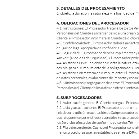
3. DETALLES DEL PROCESAMIENTO
El objeto, la duración, la naturaleza y la finalidad de
4. OBLIGACIONES DEL PROCESADOR
4.1. Instrucciones: El Procesador tratará los Datos Pe
Personales del Cliente a un tercer país o a una organiza
Cliente, el Procesador informará al Cliente de dicho re
4.2. Confidencialidad: El Procesador deberá garantiza
obligación legal apropiada de confidencialidad.
4.3. Seguridad: El Procesador deberá implementar y m
Anexo 2 (Medidas de Seguridad). El Procesador podrá 
4.4. Asistencia DSR: Teniendo en cuenta la naturaleza
posible, para el cumplimiento de la obligación del Clie
4.5. Asistencia en materia de cumplimiento: El Procesa
de datos personales, evaluaciones de impacto y consult
4.6. Minimización y segregación de datos: El Procesad
Personales del Cliente de los datos de otros clientes d
5. SUBPROCESADORES
5.1. Autorización general: El Cliente otorga al Proces
5.2. Lista y actualizaciones: El Procesador deberá ma
relativo a la adición o sustitución de Subprocesadores 
podrá oponerse por motivos razonables relacionados con 
los Servicios afectados de conformidad con los Términ
5.3. Flujo descendente: Cuando el Procesador contrat
menos protectoras que las establecidas en este DPA, 