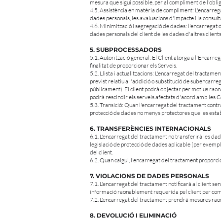
mesura que sigui possible, per al compliment de l'obliga
4.5. Assistència en matèria de compliment: L'encarrega
dades personals, les avaluacions d'impacte i la consult
4.6. Minimització i segregació de dades: l'encarregat 
dades personals del client de les dades d'altres clients
5. SUBPROCESSADORS
5.1. Autorització general: El Client atorga a l'Encar
finalitat de proporcionar els Serveis.
5.2. Llista i actualitzacions: L'encarregat del tractam
previst relatiu a l'addició o substitució de subencarre
públicament). El client podrà objectar per motius raonab
podrà rescindir els serveis afectats d'acord amb les C
5.3. Transició: Quan l'encarregat del tractament cont
protecció de dades no menys protectores que les esta
6. TRANSFERÈNCIES INTERNACIONALS
6.1. L'encarregat del tractament no transferirà les da
legislació de protecció de dades aplicable (per exemp
del client.
6.2. Quan calgui, l'encarregat del tractament proporci
7. VIOLACIONS DE DADES PERSONALS
7.1. L'encarregat del tractament notificarà al client 
informació raonablement requerida pel client per compl
7.2. L'encarregat del tractament prendrà mesures raona
8. DEVOLUCIÓ I ELIMINACIÓ