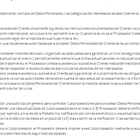
l Tratamiento, los tipos de Datos Personales y las categorías de Interesados se describen en e
rsonales del Cliente únicamente siguiendo las instrucciones documentadas del Cliente, inclu
ción internacional, salvo que la ley aplicable lo exija. Cuando la ley exija al Procesador trata
quisito legal (en la medida en que lo permita la ley).
r que las personas autorizadas para procesar Datos Personales del Cliente se hayan compro
antener medidas técnicas y organizativas adecuadas para garantizar un nivel de seguridad 
actualizar el Anexo 2 periódicamente, siempre que dichas actualizaciones no reduzcan sust
 del tratamiento, el Procesador prestará asistencia razonable al Cliente mediante medidas t
nte de responder a las solicitudes de ejercicio de los derechos de los Interesados.
dor prestará asistencia razonable al Cliente para garantizar el cumplimiento de las obligac
a previa con las autoridades, teniendo en cuenta la naturaleza del procesamiento y la infor
or procesará los Datos Personales del Cliente solo en la medida necesaria para prestar los 
entro de los Servicios.
ador una autorización general para contratar Subprocesadores para procesar Datos Personales 
ntener una lista actualizada de Subprocesadores en el Anexo 3. El Procesador deberá notific
(por ejemplo, a través de la Plataforma, notificación por correo electrónico o una actualizació
la protección de datos en un plazo de [15] días a partir de la notificación. Si las partes no 
os.
e a un Subprocesador, el Procesador deberá imponer a ese Subprocesador, mediante un acue
incluidas medidas de seguridad apropiadas.