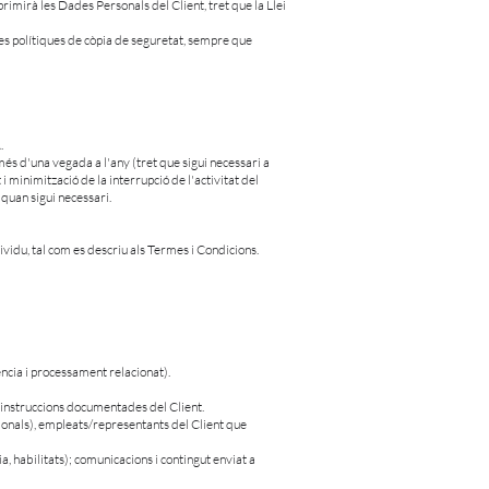
primirà les Dades Personals del Client, tret que la Llei
ves polítiques de còpia de seguretat, sempre que
.
és d'una vegada a l'any (tret que sigui necessari a
minimització de la interrupció de l'activitat del
 quan sigui necessari.
vidu, tal com es descriu als Termes i Condicions.
ència i processament relacionat).
s instruccions documentades del Client.
sionals), empleats/representants del Client que
, habilitats); comunicacions i contingut enviat a