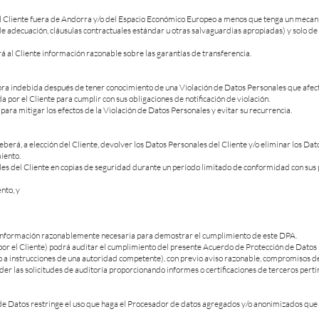
el Cliente fuera de Andorra y/o del Espacio Económico Europeo a menos que tenga un mecani
de adecuación, cláusulas contractuales estándar u otras salvaguardias apropiadas) y solo d
á al Cliente información razonable sobre las garantías de transferencia.
mora indebida después de tener conocimiento de una Violación de Datos Personales que afect
or el Cliente para cumplir con sus obligaciones de notificación de violación.
ra mitigar los efectos de la Violación de Datos Personales y evitar su recurrencia.
r deberá, a elección del Cliente, devolver los Datos Personales del Cliente y/o eliminar los Da
iento.
es del Cliente en copias de seguridad durante un período limitado de conformidad con sus 
nto, y
la información razonablemente necesaria para demostrar el cumplimiento de este DPA.
 por el Cliente) podrá auditar el cumplimiento del presente Acuerdo de Protección de Datos 
o a instrucciones de una autoridad competente), con previo aviso razonable, compromisos d
der las solicitudes de auditoría proporcionando informes o certificaciones de terceros pert
e Datos restringe el uso que haga el Procesador de datos agregados y/o anonimizados que n