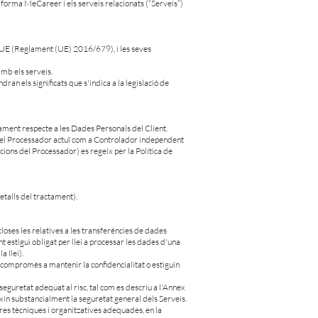
forma MeCareer i els serveis relacionats (“Serveis”)
 la UE (Reglament (UE) 2016/679), i les seves
amb els serveis.
an els significats que s'indica a la legislació de
ment respecte a les Dades Personals del Client.
 el Processador actuï com a Controlador independent
ions del Processador) es regeix per la Política de
Detalls del tractament).
loses les relatives a les transferències de dades
nt estigui obligat per llei a processar les dades d'una
 llei).
n compromès a mantenir la confidencialitat o estiguin
eguretat adequat al risc, tal com es descriu a l'Annex
xin substancialment la seguretat general dels Serveis.
res tècniques i organitzatives adequades, en la