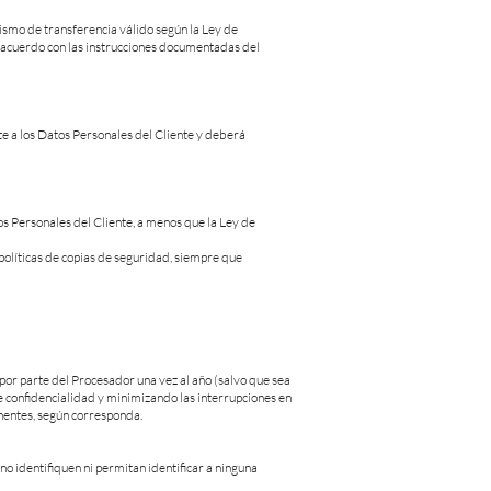
smo de transferencia válido según la Ley de
e acuerdo con las instrucciones documentadas del
e a los Datos Personales del Cliente y deberá
tos Personales del Cliente, a menos que la Ley de
políticas de copias de seguridad, siempre que
por parte del Procesador una vez al año (salvo que sea
e confidencialidad y minimizando las interrupciones en
inentes, según corresponda.
o identifiquen ni permitan identificar a ninguna