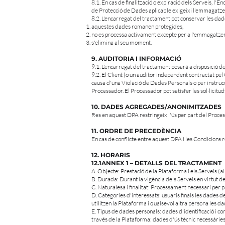
8.1. En cas de finalització o expiració dels Serveis, l'
de Protecció de Dades aplicable exigeixi l'emmagatz
8.2. L'encarregat del tractament pot conservar les dad
aquestes dades romanen protegides,
no es processa activament excepte per a l'emmagatze
s'elimina al seu moment.
9. AUDITORIA I INFORMACIÓ
9.1. L'encarregat del tractament posarà a disposició 
9.2. El Client (o un auditor independent contractat p
causa d'una Violació de Dades Personals o per instrucc
Processador. El Processador pot satisfer les sol·licitu
10. DADES AGREGADES/ANONIMITZADES
Res en aquest DPA restringeix l'ús per part del Proces
11. ORDRE DE PRECEDÈNCIA
En cas de conflicte entre aquest DPA i les Condicions 
12. HORARIS
12.1ANNEX 1 – DETALLS DEL TRACTAMENT
A. Objecte: Prestació de la Plataforma i els Serveis (a
B. Durada: Durant la vigència dels Serveis en virtut d
C. Naturalesa i finalitat: Processament necessari per 
D. Categories d'interessats: usuaris finals les dades d
utilitzen la Plataforma i qualsevol altra persona les dad
E. Tipus de dades personals: dades d'identificació i co
través de la Plataforma; dades d'ús tècnic necessàries