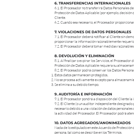
6. TRANSFERENCIAS INTERNACIONALES
6.1. El Procesador no transferirá Datos Personales d
Protección de Datos Aplicable (por ejemplo, decisión 
Cliente.
6.2. Cuando sea necesario, el Procesador proporcionar
7. VIOLACIONES DE DATOS PERSONALES
7.1. El Procesador deberá notificar al Cliente sin de
proporcionar la información razonablemente requerida p
7.2. El Procesador deberá tomar medidas razonables pa
8. DEVOLUCIÓN Y ELIMINACIÓN
8.1. Al finalizar o expirar los Servicios, el Procesado
Protección de Datos Aplicable requiera su almacenam
8.2. El Procesador podrá conservar los Datos Personal
Estos datos permanecen protegidos,
No se procesa activamente excepto para almacenamie
Se elimina a su debido tiempo.
9. AUDITORÍA E INFORMACIÓN
9.1. El Procesador pondrá a disposición del Cliente 
9.2. El Cliente (o un auditor independiente designado
necesario debido a una violación de datos personales 
la actividad del Procesador. El Procesador podrá aten
10. DATOS AGREGADOS/ANONIMIZADOS
Nada de lo estipulado en este Acuerdo de Protección d
persona, tal como se describe en los Términos.