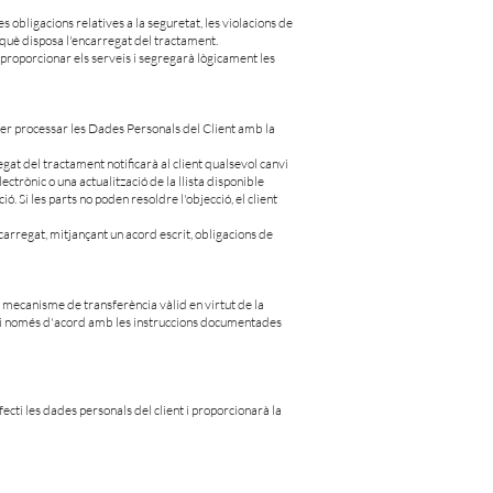
obligacions relatives a la seguretat, les violacions de
e què disposa l'encarregat del tractament.
proporcionar els serveis i segregarà lògicament les
per processar les Dades Personals del Client amb la
egat del tractament notificarà al client qualsevol canvi
ctrònic o una actualització de la llista disponible
. Si les parts no poden resoldre l'objecció, el client
arregat, mitjançant un acord escrit, obligacions de
n mecanisme de transferència vàlid en virtut de la
s) i només d'acord amb les instruccions documentades
cti les dades personals del client i proporcionarà la