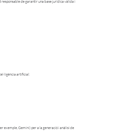
t responsable de garantir una base jurídica vàlida i
·ligència artificial:
er exemple, Gemini) per a la generació i anàlisi de