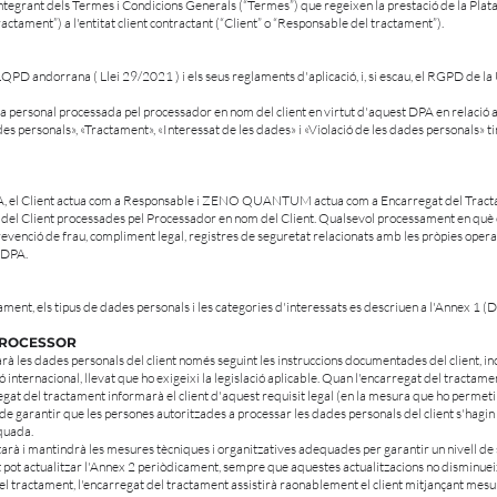
egrant dels Termes i Condicions Generals (“Termes”) que regeixen la prestació de la Plata
ment”) a l'entitat client contractant (“Client” o “Responsable del tractament”).
a LQPD andorrana ( Llei 29/2021 ) i els seus reglaments d'aplicació, i, si escau, el RGPD de
da personal processada pel processador en nom del client en virtut d'aquest DPA en relació 
 personals», «Tractament», «Interessat de les dades» i «Violació de les dades personals» tindr
DPA, el Client actua com a Responsable i ZENO QUANTUM actua com a Encarregat del Tracta
 del Client processades pel Processador en nom del Client. Qualsevol processament en què
evenció de frau, compliment legal, registres de seguretat relacionats amb les pròpies operac
t DPA.
actament, els tipus de dades personals i les categories d'interessats es descriuen a l'Annex 1 (
 PROCESSOR
rà les dades personals del client només seguint les instruccions documentades del client, inc
ió internacional, llevat que ho exigeixi la legislació aplicable. Quan l'encarregat del tractame
egat del tractament informarà el client d'aquest requisit legal (en la mesura que ho permeti la
 de garantir que les persones autoritzades a processar les dades personals del client s'hagi
equada.
rà i mantindrà les mesures tècniques i organitzatives adequades per garantir un nivell de s
 pot actualitzar l'Annex 2 periòdicament, sempre que aquestes actualitzacions no disminuei
el tractament, l'encarregat del tractament assistirà raonablement el client mitjançant mesu