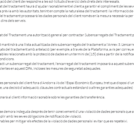
ció del client de respondre a les sol·licituds d'exercici dels drets dels interessats.
t del tractament haurà d'ajudar raonablement el client a garantir el compliment de les seves 
a prèvia amb les autoritats, tenint en compte la naturalesa del tractament i la informació d
del tractament processarà les dades personals del client només en la mesura necessària per 
 dins dels serveis.
regat del Tractament una autorització general per contractar Subencarregats del Tractament 
ent mantindrà una llista actualitzada dels subencarregats del tractament a l'Annex 3. L'encarr
gats del tractament amb antelació (per exemple, a través de la Plataforma, avís per correu ele
les relacionats amb la protecció de dades en un termini de [15] dies a partir de la notificació
ondicions.
racti un subencarregat del tractament, l'encarregat del tractament imposarà a aquest subenc
blertes en aquest DPA, incloses les mesures de seguretat adequades.
des personals del client fora d'Andorra i/o de l'Espai Econòmic Europeu, tret que disposi d'u
le, una decisió d'adequació, clàusules contractuals estàndard o altres garanties adequade
onarà al client informació raonable sobre les garanties de transferència.
sense demora indeguda després de tenir coneixement d'una violació de dades personals que afe
ir amb les seves obligacions de notificació de violació.
bles per mitigar els efectes de la violació de dades personals i evitar que es repeteixi.