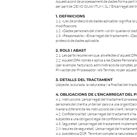
Aquest acord de processament de dades forma part int
per part de ZENO QUANTUM, SL (“Encarregat del tracta
1. DEFINICIONS
1.1. «Llei de protecció de dades aplicable» significa l
modificacions.
1.2. «Dades personals del client» vol dir qualsevol da
1.3. «Responsable», «Encarregat del tractament», «Dades
protecció de dades aplicable.
2. ROLS I ABAST
2.1. Les parts reconeixen que, als efectes d'aquest 
2.2. Aquest DPA només s'aplica a les Dades Personals
(per exemple, facturació, administració de comptes, pr
Privacitat del Processador i els Termes, no per aques
3. DETALLS DEL TRACTAMENT
L'objecte, la durada, la naturalesa i la finalitat del tr
4. OBLIGACIONS DE L'ENCARREGAT DEL
4.1. Instruccions: L'encarregat del tractament processa
personals del client a un tercer país o a una organitzac
manera diferent de les instruccions del client, l'encarr
4.2. Confidencialitat: L'encarregat del tractament s'ha
subjectes a una obligació legal de confidencialitat ad
4.3. Seguretat: L'encarregat del tractament implementa
2 (Mesures de seguretat). L'encarregat del tractament
4.4. Assistència DSR: Tenint en compte la naturalesa d