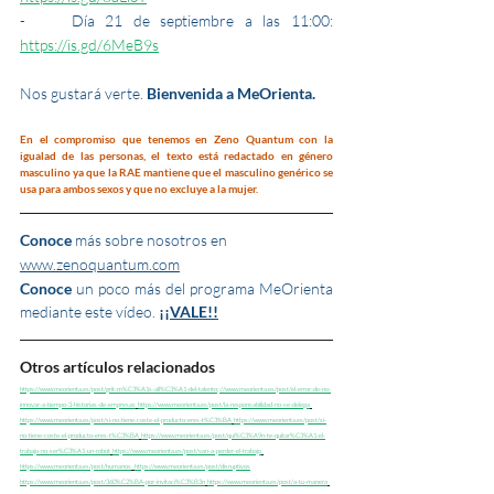
-	Día 21 de septiembre a las 11:00: 
https://is.gd/6MeB9s
Nos gustará verte. 
Bienvenida a MeOrienta.
En el compromiso que tenemos en Zeno Quantum con la 
igualad de las personas, el texto está redactado en género 
masculino ya que la RAE mantiene que el masculino genérico se 
usa para ambos sexos y que no excluye a la mujer.
Conoce
 más sobre nosotros en  
www.zenoquantum.com
Conoce 
un poco más del programa MeOrienta 
mediante este vídeo. 
¡¡VALE!!
Otros artículos relacionados
https://www.meorienta.es/post/grit-m%C3%A1s-all%C3%A1-del-talento
; 
://www.meorienta.es/post/el-error-de-no-
innovar-a-tiempo-3-historias-de-empresas
https://www.meorienta.es/post/la-responsabilidad-no-se-delega
https://www.meorienta.es/post/si-no-tiene-coste-el-producto-eres-t%C3%BA
https://www.meorienta.es/post/si-
no-tiene-coste-el-producto-eres-t%C3%BA
https://www.meorienta.es/post/qui%C3%A9n-te-quitar%C3%A1-el-
trabajo-no-ser%C3%A1-un-robot
https://www.meorienta.es/post/van-a-perder-el-trabajo
https://www.meorienta.es/post/humanos
https://www.meorienta.es/post/disruptivos
https://www.meorienta.es/post/360%C2%BA-por-invitaci%C3%B3n
https://www.meorienta.es/post/a-tu-manera