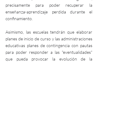
precisamente para poder recuperar la 
enseñanza-aprendizaje perdida durante el 
confinamiento.
Asimismo, las escuelas tendrán que elaborar 
planes de inicio de curso y las administraciones 
educativas planes de contingencia con pautas 
para poder responder a las "eventualidades" 
que pueda provocar la evolución de la 
pandemia en la actividad lectiva. 
Esta medida en particular sigue las 
recomendaciones que organizaciones 
internacionales como la OCDE y la Universidad 
de Harvard ya habían planteado en un informe 
reciente.