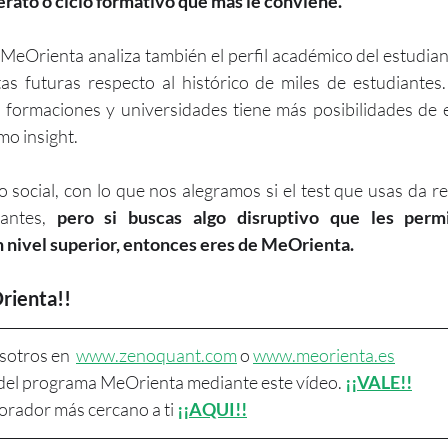
erato o ciclo formativo que más le conviene.
 MeOrienta analiza también el perfil académico del estudiant
s futuras respecto al histórico de miles de estudiantes.
ormaciones y universidades tiene más posibilidades de en
mo insight.
social, con lo que nos alegramos si el test que usas da re
antes, 
pero si buscas algo disruptivo que les permi
 nivel superior, entonces eres de MeOrienta.
rienta!!
sotros en  
www.zenoquant.com
 o 
www.meorienta.es
del programa MeOrienta mediante este vídeo. 
¡¡VALE!!
borador más cercano a ti
¡¡AQUI!!