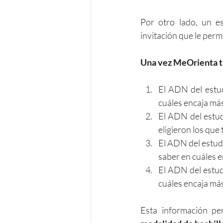
Por otro lado, un e
invitación que le perm
Una vez MeOrienta ti
El ADN del estud
cuáles encaja más
El ADN del estud
eligieron los que
El ADN del estudi
saber en cuáles e
El ADN del estud
cuáles encaja má
Esta información per