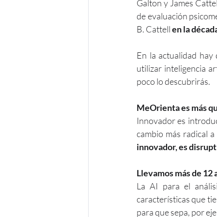
Galton y James Cattel
de evaluación psicomé
B. Cattell 
en la décad
En la actualidad hay 
utilizar inteligencia art
poco lo descubrirás. 
MeOrienta es más que
Innovador es introduc
cambio más radical a 
innovador, es disru
Llevamos más de 12 añ
La AI para el análi
características que t
para que sepa, por eje