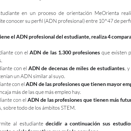
studiante en un proceso de orientación MeOrienta reali
ite conocer su perfil (ADN profesional) entre 10^47 de perfi
ene el ADN profesional del estudiante, realiza 4 compar
iante con el 
ADN de las 1.300 profesiones
 que existen 
. 
iante con el 
ADN de decenas de miles de estudiantes
, y
 tenían un ADN similar al suyo. 
ante con el 
ADN de las profesiones que tienen mayor em
ncaja más de las que más empleo hay. 
iante con el 
ADN de las profesiones que tienen más futu
s, sobre todo de los ámbitos STEM.
mite al estudiante 
decidir a continuación sus estudios