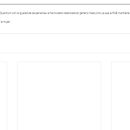
antum con la igualad de las personas, el texto está redactado en género masculino ya que la RAE mantiene q
la mujer.