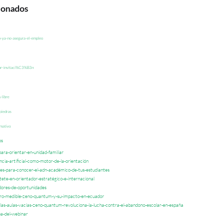
cionados
-ya-no-asegura-el-empleo
or-invitaci%C3%B3n
-libre
piedras
rmativo
os
ara-orientar-en-unidad-familiar
cia-artificial-como-motor-de-la-orientación
ves-para-conocer-el-adn-académico-de-tus-estudiantes
ete-en-orientador-estratégico-e-internacional
dores-de-oportunidades
uro-medible-zeno-quantum-y-su-impacto-en-ecuador
las-aulas-vacías-zeno-quantum-revoluciona-la-lucha-contra-el-abandono-escolar-en-españa
pa-del-webinar