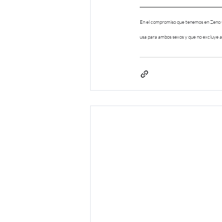
En el compromiso que tenemos en Zeno Qu
usa para ambos sexos y que no excluye a 