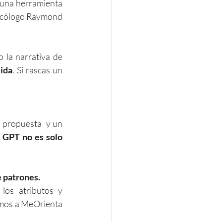
 una herramienta 
sicólogo Raymond 
 la narrativa de 
vida
. Si rascas un 
 propuesta  y un 
 GPT no es solo 
e patrones.
los atributos y 
amos a MeOrienta 