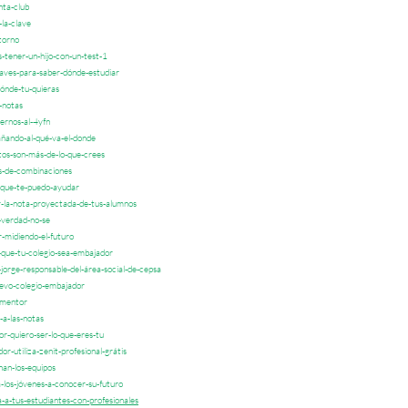
nta-club
la-clave
torno
-tener-un-hijo-con-un-test-1
aves-para-saber-dónde-estudiar
ónde-tu-quieras
-notas
ernos-al-4yfn
ñando-al-qué-va-el-donde
os-son-más-de-lo-que-crees
s-de-combinaciones
-que-te-puedo-ayudar
r-la-nota-proyectada-de-tus-alumnos
-verdad-no-se
-midiendo-el-futuro
-que-tu-colegio-sea-embajador
jorge-responsable-del-área-social-de-cepsa
evo-colegio-embajador
-mentor
a-las-notas
r-quiero-ser-lo-que-eres-tu
r-utiliza-zenit-profesional-grátis
an-los-equipos
los-jóvenes-a-conocer-su-futuro
a-tus-estudiantes-con-profesionales