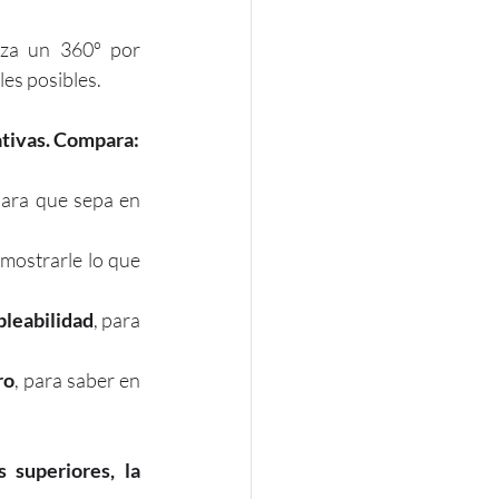
za un 360º por 
les posibles.
ativas. Compara:
para que sepa en 
 mostrarle lo que 
pleabilidad
, para 
ro
, para saber en 
 superiores, la 