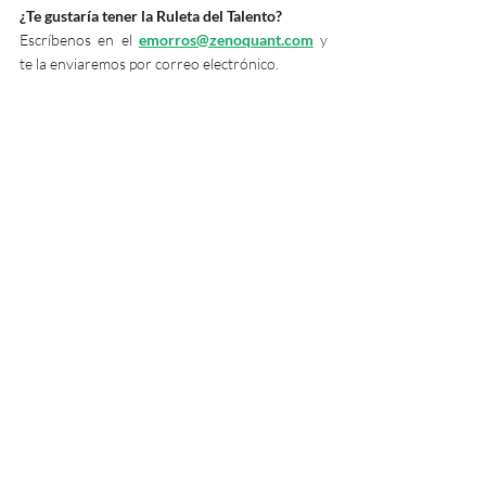
¿Te gustaría tener la Ruleta del Talento? 
Escríbenos en el
emorros@zenoquant.com
 y 
te la enviaremos por correo electrónico. 
Puedes saber más sobre nosotros 
www.zenoquant.com
 o en 
www.meorienta.es