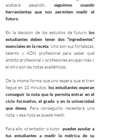
acabará pasando, 
seguimos usando 
herramientas que nos permiten medir el 
futuro
.
En la decisión de los estudios de futuro 
los 
estudiantes deben tener dos “ingredientes” 
esenciales en la receta
: Uno son sus fortalezas, 
talento y ADN profesional para saber qué 
ámbito profesional y profesiones encajan más y 
el otro son las notas académicas. 
De la misma forma que uno espera que el tren 
llegue en 10 minutos, 
los estudiantes esperan 
conseguir la nota que le permita entrar en el 
ciclo formativo, el grado y en la universidad 
que desea
. Para conseguirlo necesitará una 
nota, y esa nota se puede medir.
Para ello, orientador o tutor  
puedes ayudar a 
tus estudiantes a medir la métrica de su 