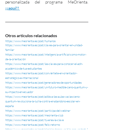
personalizada del programa MeOrienta. 
¡¡aquí!!
Otros artículos relacionados
https://www.meorienta.es/post/humanos
https://www.meorienta.es/post/claves-para-orientar-en-unidad-
familiar
https://www.meorienta.es/post/inteligencia-artificial-como-motor-
de-la-orientación
https://www.meorienta.es/post/las-claves-para-conocer-el-adn-
académico-de-tus-estudiantes
https://www.meorienta.es/post/conviértete-en-orientador-
estratégico-e-internacional
https://www.meorienta.es/post/generadores-de-oportunidades
https://www.meorienta.es/post/un-futuro-medible-zeno-quantum-y-
su-impacto-en-ecuador
https://www.meorienta.es/post/adiós-a-las-aulas-vacías-zeno-
quantum-revoluciona-la-lucha-contra-el-abandono-escolar-en-
españa
https://www.meorienta.es/post/participa-del-webinar
https://www.meorienta.es/post/meorienta-club
https://www.meorienta.es/post/tú-eres-la-clave
https://www.meorienta.es/post/feliz-retorno
https://www.meorienta.es/post/elegirías-tener-un-hijo-con-un-test-1