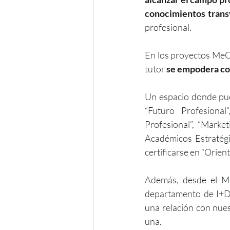
conocimientos transv
profesional.
En los proyectos MeOr
tutor 
se empodera co
Un espacio donde pu
“Futuro Profesional
Profesional”, “Market
Académicos Estratégic
certificarse en “Orien
Además, desde el Me
departamento de I+D+
una relación con nues
una.