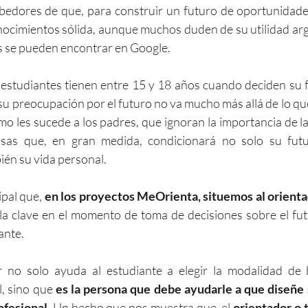
sabedores de que, para construir un futuro de oportunidade
nocimientos sólida, aunque muchos duden de su utilidad ar
s se pueden encontrar en Google.  
s estudiantes tienen entre 15 y 18 años cuando deciden su f
su preocupación por el futuro no va mucho más allá de lo que
mo les sucede a los padres, que ignoran la importancia de la
Esas que, en gran medida, condicionará no solo su futu
ién su vida personal.
pal que, 
en los proyectos MeOrienta, situemos al orientad
on la clave en el momento de toma de decisiones sobre el fu
ante. 
r no solo ayuda al estudiante a elegir la modalidad de ba
, sino que 
es la persona que debe ayudarle a que diseñe 
ofesional
. Un hecho que nos muestra que, el 
orientador o 