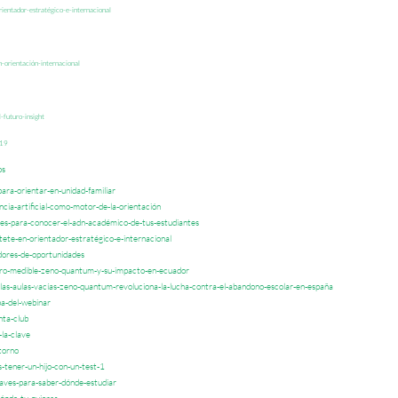
ientador-estratégico-e-internacional
-orientación-internacional
-futuro-insight
-19
os
ara-orientar-en-unidad-familiar
cia-artificial-como-motor-de-la-orientación
ves-para-conocer-el-adn-académico-de-tus-estudiantes
ete-en-orientador-estratégico-e-internacional
dores-de-oportunidades
uro-medible-zeno-quantum-y-su-impacto-en-ecuador
las-aulas-vacías-zeno-quantum-revoluciona-la-lucha-contra-el-abandono-escolar-en-españa
pa-del-webinar
nta-club
la-clave
torno
-tener-un-hijo-con-un-test-1
aves-para-saber-dónde-estudiar