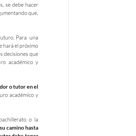
s, se debe hacer 
gumentando que, 
uturo. Para  una 
 hará el próximo 
s decisiones que 
ro académico y 
or o tutor en el 
turo académico y 
chillerato o la 
su camino hasta 
tutor debe tener 