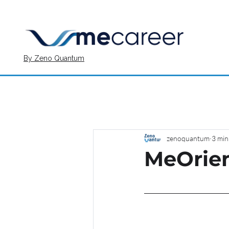
By Zeno Quantum
zenoquantum
3 min
MeOrien