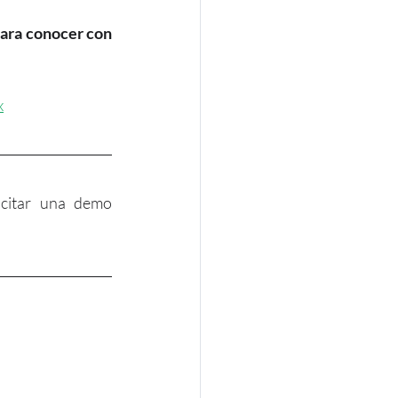
para conocer con 
x
icitar una demo 