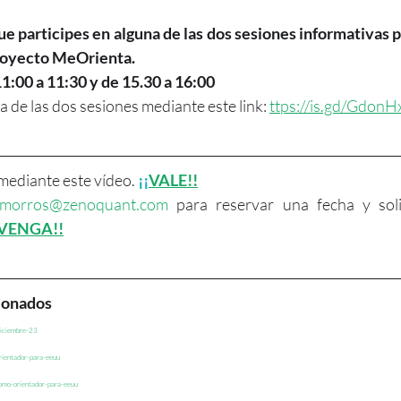
ue participes en alguna de las dos sesiones informativas 
royecto MeOrienta. 
11:00 a 11:30 y de 15.30 a 16:00
 de las dos sesiones mediante este link: 
ttps://is.gd/GdonH
ediante este vídeo. 
¡¡
VALE!!
morros@zenoquant.com
 para reservar una fecha y sol
VENGA!!
cionados
diciembre-23
rientador-para-eeuu
como-orientador-para-eeuu