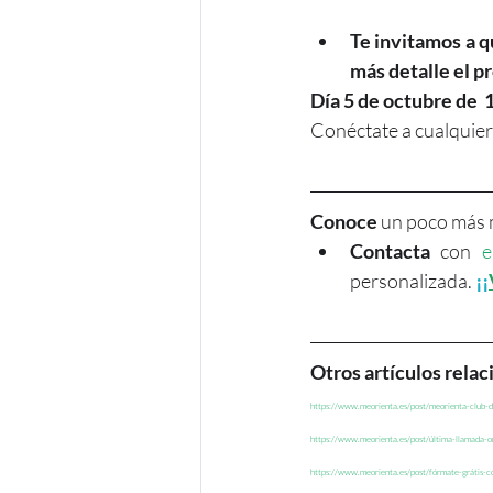
Te invitamos a q
más detalle el p
Día 5 de octubre de  
Conéctate a cualquiera
Conoce 
un poco más m
Contacta
 con 
e
personalizada. 
¡¡
Otros artículos rela
https://www.meorienta.es/post/meorienta-club-
https://www.meorienta.es/post/última-llamada-o
https://www.meorienta.es/post/fórmate-grátis-