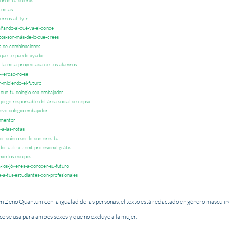
ónde-tu-quieras
-notas
ernos-al-4yfn
ñando-al-qué-va-el-donde
os-son-más-de-lo-que-crees
s-de-combinaciones
-que-te-puedo-ayudar
r-la-nota-proyectada-de-tus-alumnos
-verdad-no-se
-midiendo-el-futuro
-que-tu-colegio-sea-embajador
jorge-responsable-del-área-social-de-cepsa
evo-colegio-embajador
-mentor
a-las-notas
r-quiero-ser-lo-que-eres-tu
r-utiliza-zenit-profesional-grátis
an-los-equipos
los-jóvenes-a-conocer-su-futuro
a-tus-estudiantes-con-profesionales
 Zeno Quantum con la igualad de las personas, el texto está redactado en género masculin
o se usa para ambos sexos y que no excluye a la mujer.